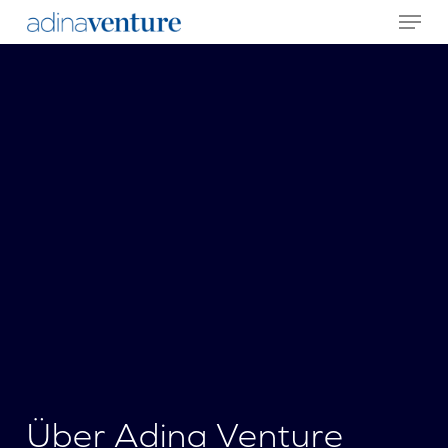
Menu
Skip
to
main
content
Über Adina Venture