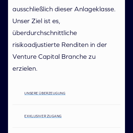
ausschließlich dieser Anlageklasse.
Unser Ziel ist es,
überdurchschnittliche
risikoadjustierte Renditen in der
Venture Capital Branche zu
erzielen.
UNSERE ÜBERZEUGUNG
Wir sind davon überzeugt, dass
Venture-Capital nicht nur
EXKLUSIVER ZUGANG
Innovationen, die Schaffung von
Arbeitsplätzen und positive
Wir bieten Zugang zu exklusiven und