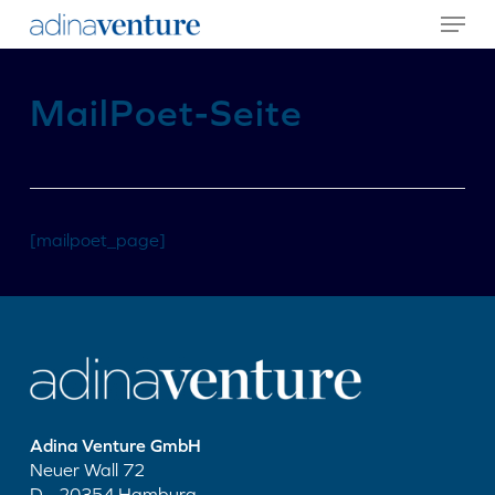
Menu
Skip
to
main
content
MailPoet-Seite
[mailpoet_page]
Adina Venture GmbH
Neuer Wall 72
D - 20354 Hamburg